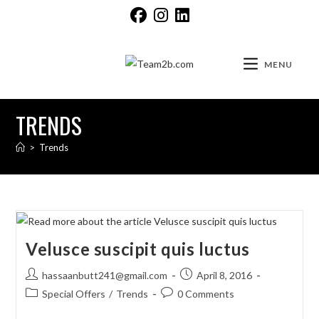
MENU
TRENDS
>
Trends
Velusce suscipit quis luctus
hassaanbutt241@gmail.com
April 8, 2016
Special Offers
/
Trends
0 Comments